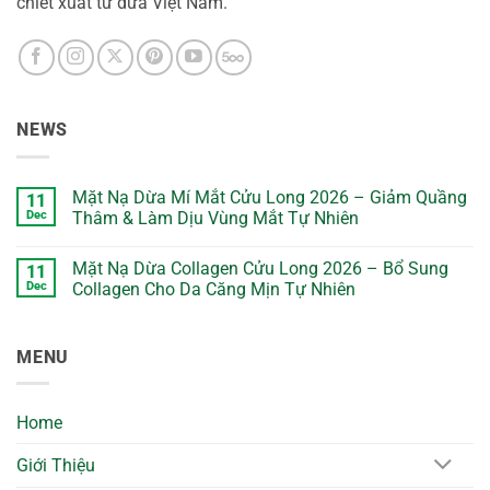
chiết xuất từ dừa Việt Nam.
NEWS
Mặt Nạ Dừa Mí Mắt Cửu Long 2026 – Giảm Quầng
11
Dec
Thâm & Làm Dịu Vùng Mắt Tự Nhiên
No
Comments
Mặt Nạ Dừa Collagen Cửu Long 2026 – Bổ Sung
11
on
Mặt
Dec
Collagen Cho Da Căng Mịn Tự Nhiên
Nạ
Dừa
No
Mí
Comments
Mắt
on
MENU
Cửu
Mặt
Long
Nạ
2026
Dừa
–
Collagen
Giảm
Cửu
Home
Quầng
Long
Thâm
2026
&
–
Giới Thiệu
Làm
Bổ
Dịu
Sung