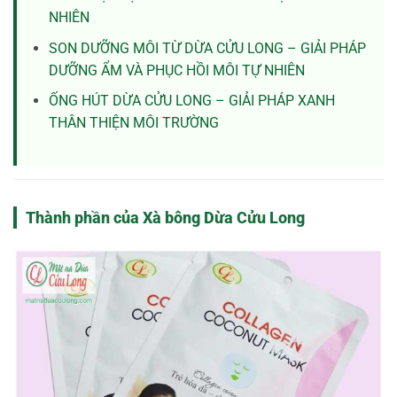
NHIÊN
SON DƯỠNG MÔI TỪ DỪA CỬU LONG – GIẢI PHÁP
DƯỠNG ẨM VÀ PHỤC HỒI MÔI TỰ NHIÊN
ỐNG HÚT DỪA CỬU LONG – GIẢI PHÁP XANH
THÂN THIỆN MÔI TRƯỜNG
Thành phần của Xà bông Dừa Cửu Long