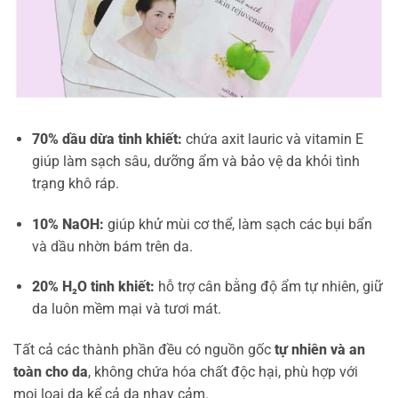
70% dầu dừa tinh khiết:
chứa axit lauric và vitamin E
giúp làm sạch sâu, dưỡng ẩm và bảo vệ da khỏi tình
trạng khô ráp.
10% NaOH:
giúp khử mùi cơ thể, làm sạch các bụi bẩn
và dầu nhờn bám trên da.
20% H₂O tinh khiết:
hỗ trợ cân bằng độ ẩm tự nhiên, giữ
da luôn mềm mại và tươi mát.
Tất cả các thành phần đều có nguồn gốc
tự nhiên và an
toàn cho da
, không chứa hóa chất độc hại, phù hợp với
mọi loại da kể cả da nhạy cảm.