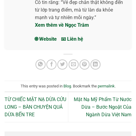
Cô tin rằng: “Vẻ đẹp chân thật không đến
từ lớp trang điểm, mà từ làn da khỏe
mạnh và tự nhiên mỗi ngày.”
Xem thêm về Ngọc Trâm
🌐 Website
📧 Liên hệ
This entry was posted in
Blog
. Bookmark the
permalink
.
TỪ CHIẾC MẶT NẠ DỪA CỬU
Mặt Nạ Mỹ Phẩm Từ Nước
LONG – BÀN CHUYỆN QUẢ
Dừa – Bước Ngoặt Của
DỪA BẾN TRE
Ngành Dừa Việt Nam