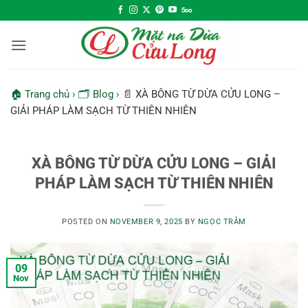
Skip
to
content
🏠 Trang chủ
›
🗂 Blog
›
📄 XÀ BÔNG TỪ DỪA CỬU LONG –
GIẢI PHÁP LÀM SẠCH TỪ THIÊN NHIÊN
XÀ BÔNG TỪ DỪA CỬU LONG – GIẢI
PHÁP LÀM SẠCH TỪ THIÊN NHIÊN
POSTED ON
NOVEMBER 9, 2025
BY
NGỌC TRÂM
09
Nov