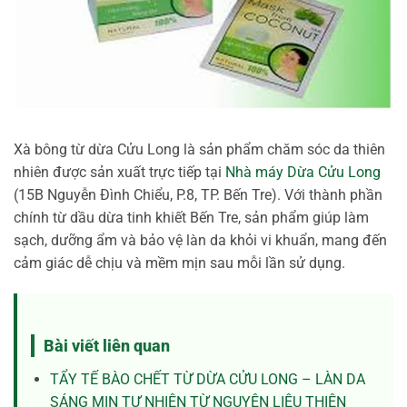
Xà bông từ dừa Cửu Long là sản phẩm chăm sóc da thiên
nhiên được sản xuất trực tiếp tại
Nhà máy Dừa Cửu Long
(15B Nguyễn Đình Chiểu, P.8, TP. Bến Tre). Với thành phần
chính từ dầu dừa tinh khiết Bến Tre, sản phẩm giúp làm
sạch, dưỡng ẩm và bảo vệ làn da khỏi vi khuẩn, mang đến
cảm giác dễ chịu và mềm mịn sau mỗi lần sử dụng.
Bài viết liên quan
TẨY TẾ BÀO CHẾT TỪ DỪA CỬU LONG – LÀN DA
SÁNG MỊN TỰ NHIÊN TỪ NGUYÊN LIỆU THIÊN