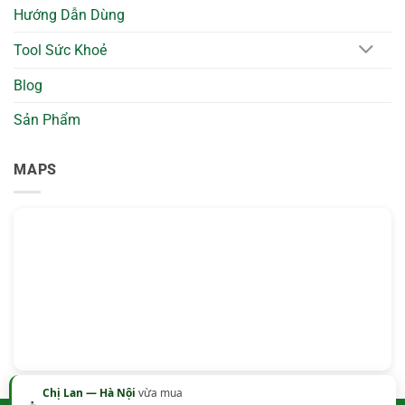
Vùng
Collagen
Hướng Dẫn Dùng
Mắt
Cho
Tự
Da
Nhiên
Căng
Tool Sức Khoẻ
Mịn
Tự
Nhiên
Blog
Sản Phẩm
MAPS
Chị Lan — Hà Nội
vừa mua