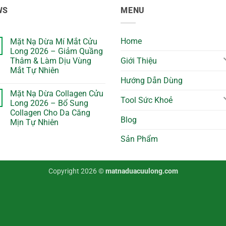
WS
MENU
Home
Mặt Nạ Dừa Mí Mắt Cửu
Long 2026 – Giảm Quầng
Giới Thiệu
Thâm & Làm Dịu Vùng
Mắt Tự Nhiên
Hướng Dẫn Dùng
No
Comments
Mặt Nạ Dừa Collagen Cửu
on
Tool Sức Khoẻ
Mặt
Long 2026 – Bổ Sung
Nạ
Collagen Cho Da Căng
Dừa
Blog
Mí
Mịn Tự Nhiên
Mắt
Cửu
No
Sản Phẩm
Long
Comments
on
2026
Mặt
–
Nạ
Giảm
Dừa
Quầng
Copyright 2026 ©
matnaduacuulong.com
Collagen
Thâm
Cửu
&
Long
Làm
2026
Dịu
–
Vùng
Bổ
Mắt
Sung
Tự
Collagen
Nhiên
Cho