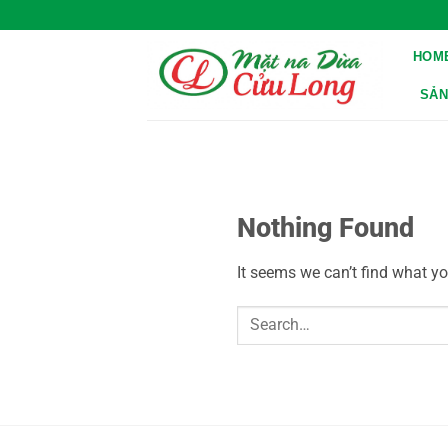
Skip
to
HOM
content
SẢN
Nothing Found
It seems we can’t find what yo