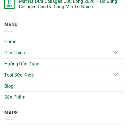
Mặt Nạ Dừa Collagen Cửu Long 2026 – Bổ Sung
11
on
Mặt
Dec
Collagen Cho Da Căng Mịn Tự Nhiên
Nạ
Dừa
No
Mí
Comments
Mắt
on
MENU
Cửu
Mặt
Long
Nạ
2026
Dừa
–
Collagen
Giảm
Cửu
Home
Quầng
Long
Thâm
2026
&
–
Giới Thiệu
Làm
Bổ
Dịu
Sung
Vùng
Collagen
Hướng Dẫn Dùng
Mắt
Cho
Tự
Da
Nhiên
Căng
Tool Sức Khoẻ
Mịn
Tự
Nhiên
Blog
Sản Phẩm
MAPS