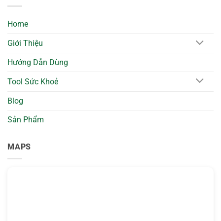
2026
Dừa
–
Collagen
Giảm
Cửu
Home
Quầng
Long
Thâm
2026
&
–
Giới Thiệu
Làm
Bổ
Dịu
Sung
Vùng
Collagen
Hướng Dẫn Dùng
Mắt
Cho
Tự
Da
Nhiên
Căng
Tool Sức Khoẻ
Mịn
Tự
Nhiên
Blog
Sản Phẩm
MAPS