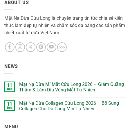
ABOUT US
Mặt Nạ Dừa Cửu Long là chuyên trang tin tức chia sẻ kiến
thức làm đẹp tự nhiên và chăm sóc da bằng các sản phẩm
chiết xuất từ dừa Việt Nam.
NEWS
Mặt Nạ Dừa Mí Mắt Cửu Long 2026 – Giảm Quầng
11
Dec
Thâm & Làm Dịu Vùng Mắt Tự Nhiên
No
Comments
Mặt Nạ Dừa Collagen Cửu Long 2026 – Bổ Sung
11
on
Mặt
Dec
Collagen Cho Da Căng Mịn Tự Nhiên
Nạ
Dừa
No
Mí
Comments
Mắt
on
MENU
Cửu
Mặt
Long
Nạ