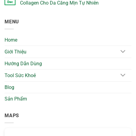
Mặt
Dec
Collagen Cho Da Căng Mịn Tự Nhiên
Nạ
Dừa
No
Mí
Comments
Mắt
on
MENU
Cửu
Mặt
Long
Nạ
2026
Dừa
–
Collagen
Giảm
Cửu
Home
Quầng
Long
Thâm
2026
&
–
Giới Thiệu
Làm
Bổ
Dịu
Sung
Vùng
Collagen
Hướng Dẫn Dùng
Mắt
Cho
Tự
Da
Nhiên
Căng
Tool Sức Khoẻ
Mịn
Tự
Nhiên
Blog
Sản Phẩm
MAPS