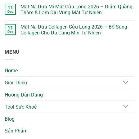
Mặt Nạ Dừa Mí Mắt Cửu Long 2026 – Giảm Quầng
11
Dec
Thâm & Làm Dịu Vùng Mắt Tự Nhiên
No
Comments
Mặt Nạ Dừa Collagen Cửu Long 2026 – Bổ Sung
11
on
Mặt
Dec
Collagen Cho Da Căng Mịn Tự Nhiên
Nạ
Dừa
No
Mí
Comments
Mắt
on
MENU
Cửu
Mặt
Long
Nạ
2026
Dừa
–
Collagen
Giảm
Cửu
Home
Quầng
Long
Thâm
2026
&
–
Giới Thiệu
Làm
Bổ
Dịu
Sung
Vùng
Collagen
Hướng Dẫn Dùng
Mắt
Cho
Tự
Da
Nhiên
Căng
Tool Sức Khoẻ
Mịn
Tự
Nhiên
Blog
Sản Phẩm