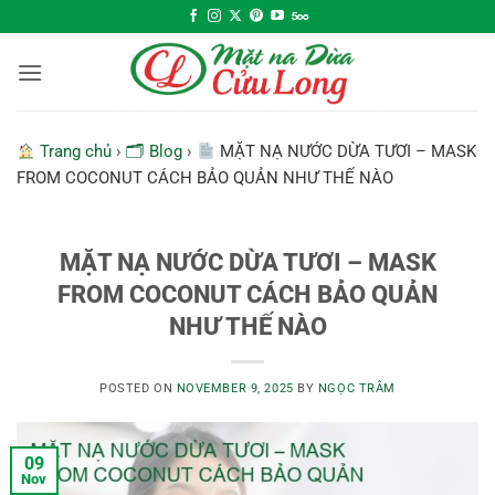
Skip
to
content
Trang chủ
›
🗂 Blog
›
MẶT NẠ NƯỚC DỪA TƯƠI – MASK
FROM COCONUT CÁCH BẢO QUẢN NHƯ THẾ NÀO
MẶT NẠ NƯỚC DỪA TƯƠI – MASK
FROM COCONUT CÁCH BẢO QUẢN
NHƯ THẾ NÀO
POSTED ON
NOVEMBER 9, 2025
BY
NGỌC TRÂM
09
Nov