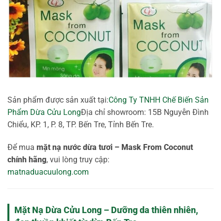
Sản phẩm được sản xuất tại:
Công Ty TNHH Chế Biến Sản
Phẩm Dừa Cửu Long
Địa chỉ showroom: 15B Nguyễn Đình
Chiểu, KP. 1, P. 8, TP. Bến Tre, Tỉnh Bến Tre.
Để mua
mặt nạ nước dừa tươi – Mask From Coconut
chính hãng
, vui lòng truy cập:
matnaduacuulong.com
Mặt Nạ Dừa Cửu Long – Dưỡng da thiên nhiên,