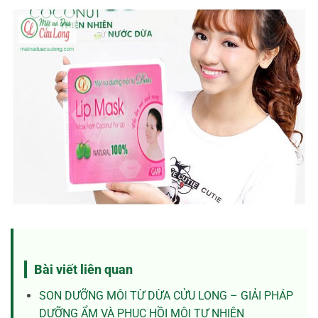
Bài viết liên quan
SON DƯỠNG MÔI TỪ DỪA CỬU LONG – GIẢI PHÁP
DƯỠNG ẨM VÀ PHỤC HỒI MÔI TỰ NHIÊN