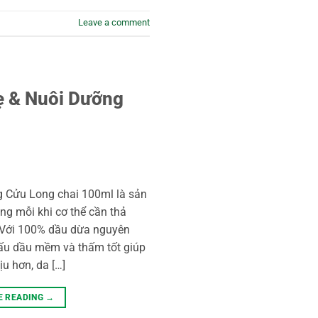
Leave a comment
ẹ & Nuôi Dưỡng
Cửu Long chai 100ml là sản
ng mỗi khi cơ thể cần thả
. Với 100% dầu dừa nguyên
 cấu dầu mềm và thấm tốt giúp
u hơn, da […]
E READING
→