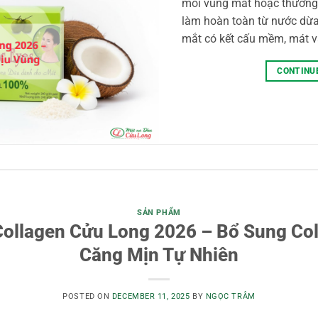
mỏi vùng mắt hoặc thường
làm hoàn toàn từ nước dừa
mắt có kết cấu mềm, mát v
CONTINU
SẢN PHẨM
ollagen Cửu Long 2026 – Bổ Sung Co
Căng Mịn Tự Nhiên
POSTED ON
DECEMBER 11, 2025
BY
NGỌC TRÂM