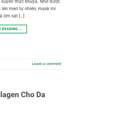
 xuyên thức khuya. Nhờ được
 lên men tự nhiên, mask mí
à ôm sát […]
E READING
→
Leave a comment
llagen Cho Da