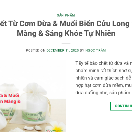
SẢN PHẨM
ết Từ Cơm Dừa & Muối Biển Cửu Long
Màng & Sáng Khỏe Tự Nhiên
POSTED ON
DECEMBER 11, 2025
BY
NGỌC TRÂM
Tẩy tế bào chết từ dừa và 
phẩm mình rất thích nhờ sự
nhiên và cảm giác sạch dễ 
hợp hạt cơm dừa mềm, muối
dừa dưỡng nhẹ, sản phẩm 
CONTINU