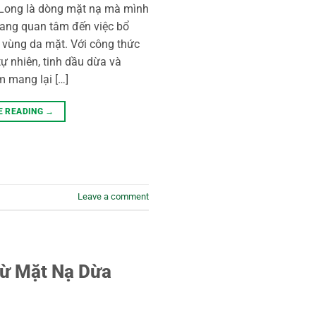
Long là dòng mặt nạ mà mình
đang quan tâm đến việc bổ
o vùng da mặt. Với công thức
ự nhiên, tinh dầu dừa và
m mang lại […]
E READING
→
Leave a comment
ừ Mặt Nạ Dừa