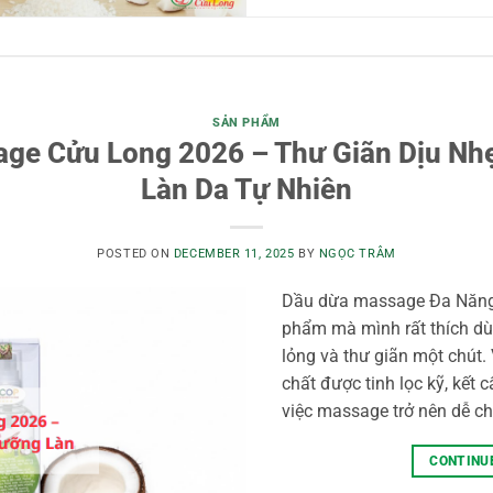
SẢN PHẨM
ge Cửu Long 2026 – Thư Giãn Dịu Nh
Làn Da Tự Nhiên
POSTED ON
DECEMBER 11, 2025
BY
NGỌC TRÂM
Dầu dừa massage Đa Năng 
phẩm mà mình rất thích dù
lỏng và thư giãn một chút
chất được tinh lọc kỹ, kết
việc massage trở nên dễ chị
CONTINU