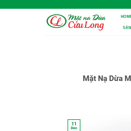
Skip
to
HOM
content
SẢN
Mặt Nạ Dừa M
11
Dec