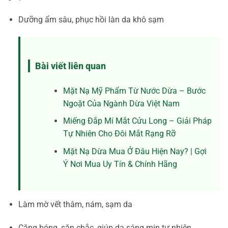
Dưỡng ẩm sâu, phục hồi làn da khô sạm
Bài viết liên quan
Mặt Nạ Mỹ Phẩm Từ Nước Dừa – Bước
Ngoặt Của Ngành Dừa Việt Nam
Miếng Đắp Mí Mắt Cửu Long – Giải Pháp
Tự Nhiên Cho Đôi Mắt Rạng Rỡ
Mặt Nạ Dừa Mua Ở Đâu Hiện Nay? | Gợi
Ý Nơi Mua Uy Tín & Chính Hãng
Làm mờ vết thâm, nám, sạm da
Căng bóng, săn chắc, giúp da sáng mịn tự nhiên