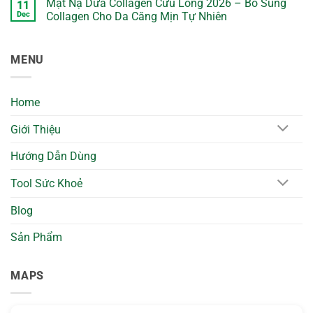
Mặt Nạ Dừa Collagen Cửu Long 2026 – Bổ Sung
11
on
Mặt
Dec
Collagen Cho Da Căng Mịn Tự Nhiên
Nạ
Dừa
No
Mí
Comments
Mắt
on
MENU
Cửu
Mặt
Long
Nạ
2026
Dừa
–
Collagen
Giảm
Cửu
Home
Quầng
Long
Thâm
2026
&
–
Giới Thiệu
Làm
Bổ
Dịu
Sung
Vùng
Collagen
Hướng Dẫn Dùng
Mắt
Cho
Tự
Da
Nhiên
Căng
Tool Sức Khoẻ
Mịn
Tự
Nhiên
Blog
Sản Phẩm
MAPS