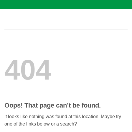
Skip
to
content
404
Oops! That page can’t be found.
It looks like nothing was found at this location. Maybe try
one of the links below or a search?